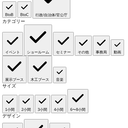
BtoB
BtoC
行政/自治体/官公庁
カテゴリー
イベント
ショールーム
セミナー
その他
事務局
動画
展示ブース
木工ブース
音楽
サイズ
1小間
2小間
3小間
4小間
6〜8小間
デザイン