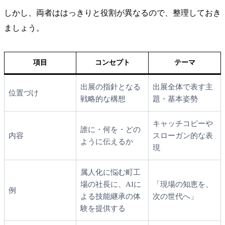
しかし、両者ははっきりと役割が異なるので、整理しておき
ましょう。
項目
コンセプト
テーマ
出展の指針となる
出展全体で表す主
位置づけ
戦略的な構想
題・基本姿勢
キャッチコピーや
誰に・何を・どの
内容
スローガン的な表
ように伝えるか
現
属人化に悩む町工
場の社長に、AIに
「現場の知恵を、
例
よる技能継承の体
次の世代へ」
験を提供する