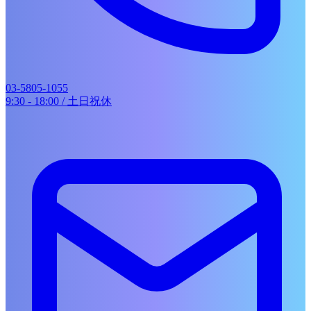
WORKS
SERVICES
展示会ブース・ショールーム
イベント企画・運営
音楽・動画制作
03-5805-1055
地域イベント企画
9:30 - 18:00 / 土日祝休
COMPANY
RECRUIT
CONTACT
展示会ブースのコンセプトと
は？作り方6ステップと成功
事例
HOME