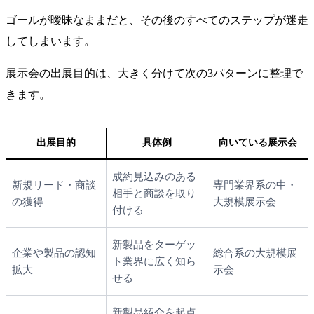
ゴールが曖昧なままだと、その後のすべてのステップが迷走
してしまいます。
展示会の出展目的は、大きく分けて次の3パターンに整理で
きます。
出展目的
具体例
向いている展示会
成約見込みのある
新規リード・商談
専門業界系の中・
相手と商談を取り
の獲得
大規模展示会
付ける
新製品をターゲッ
企業や製品の認知
総合系の大規模展
ト業界に広く知ら
拡大
示会
せる
新製品紹介を起点