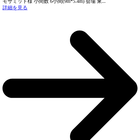
モサミット様 小間数 6小間(9m*5.4m) 会場 東...
詳細を見る